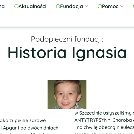
na
Aktualności
Fundacja
Pomoc
Podopieczni fundacji:
Historia Ignasia
w Szczecinie usłyszeliśmy
ANTYTRYPSYNY. Choroba g
. jako zupełnie zdrowe
i na chwilę obecną nieulec
li Apgar i po dwóch dniach