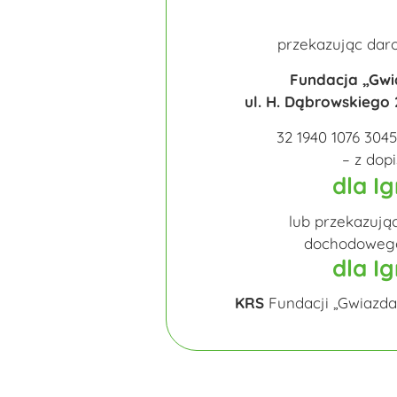
przekazując daro
Fundacja „Gwi
ul. H. Dąbrowskiego 
32 1940 1076 304
– z dop
dla I
lub przekazują
dochodowego
dla I
KRS
Fundacji „Gwiazda