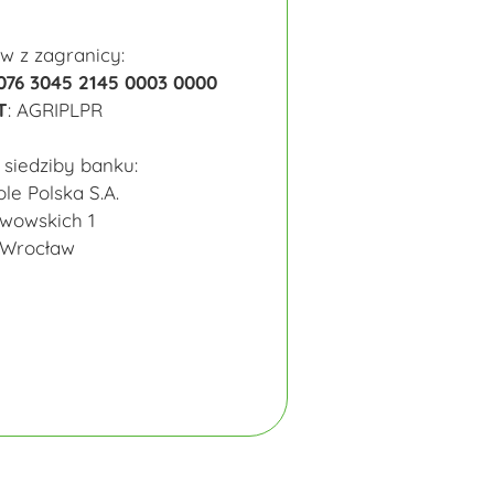
w z zagranicy:
076 3045 2145 0003 0000
T
: AGRIPLPR
 siedziby banku:
ole Polska S.A.
 Lwowskich 1
 Wrocław