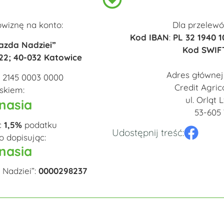
wiznę na konto:
Dla przelewó
Kod IBAN
:
PL 32 1940 1
azda Nadziei”
Kod SWIF
22; 40-032 Katowice
Adres głównej
5 2145 0003 0000
Credit Agric
iskiem:
ul. Orląt
gnasia
53-605
c
1,5%
podatku
Udostępnij treść:
 dopisując:
gnasia
 Nadziei”:
0000298237