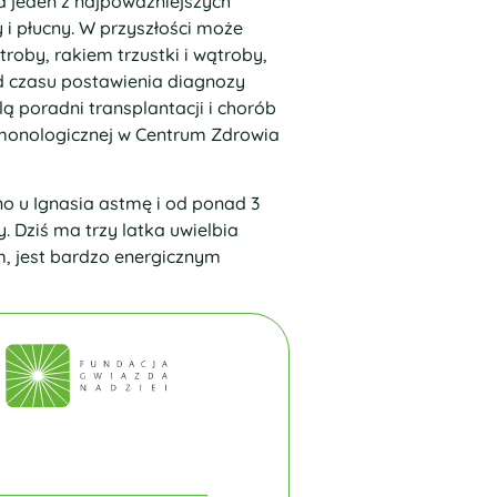
a jeden z najpoważniejszych
y i płucny. W przyszłości może
oby, rakiem trzustki i wątroby,
Od czasu postawienia diagnozy
ą poradni transplantacji i chorób
monologicznej w Centrum Zdrowia
 u Ignasia astmę i od ponad 3
. Dziś ma trzy latka uwielbia
, jest bardzo energicznym