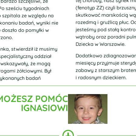
tej choroby, nasz synek m
bardzo szczęśliwi, że
(fenotyp ZZ) czyli brzuszn
Po sześciu tygodniach
skutkować marskością wątr
o szpitala ze względu na
rozedmą i gruźlicą płuc. 
ykonaniu badań, wyniki nie
jesteśmy pod stałą kontrol
e doszło do pomyłki w
wątroby oraz poradni pul
rzono.
Dziecka w Warszawie.
nka, stwierdził iż musimy
Dodatkowo zdiagnozowano
 specjalistyczny oddział
miesięcy przyjmuje sterydy
i wskazywały, że mogą
zabawy z starszym bratem
rogami żółciowymi. Był
i radosnym dzieckiem.
 wykonanych badań
MOŻESZ POMÓC
IGNASIOWI