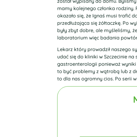
został wypisany do domu. Byliśmy 
mamy kolejnego członka rodziny. 
okazało się, że Ignaś musi trafić d
przedłużająca się żółtaczkę. Po w
były zbyt dobre, ale myśleliśmy, ż
laboratorium więc badania powtó
Lekarz który prowadził naszego sy
udać się do kliniki w Szczecinie na
gastroenterologii ponieważ wynik
to być problemy z wątrobą lub z d
to dla nas ogromny cios. Po serii