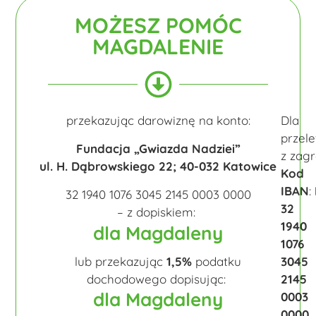
MOŻESZ POMÓC
MAGDALENIE
przekazując darowiznę na konto:
Dla
przel
Fundacja „Gwiazda Nadziei”
z zagr
ul. H. Dąbrowskiego 22; 40-032 Katowice
Kod
IBAN
:
32 1940 1076 3045 2145 0003 0000
32
– z dopiskiem:
1940
dla Magdaleny
1076
lub przekazując
1,5%
podatku
3045
dochodowego dopisując:
2145
dla Magdaleny
0003
0000