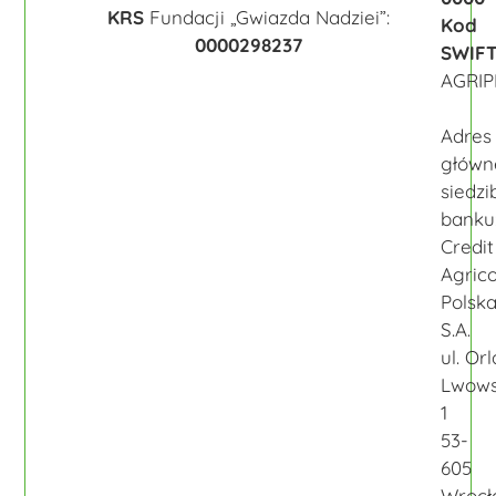
KRS
Fundacji „Gwiazda Nadziei”:
Kod
0000298237
SWIF
AGRIP
Adres
główn
siedzi
banku
Credit
Agrico
Polsk
S.A.
ul. Orl
Lwows
1
53-
605
Wrocł