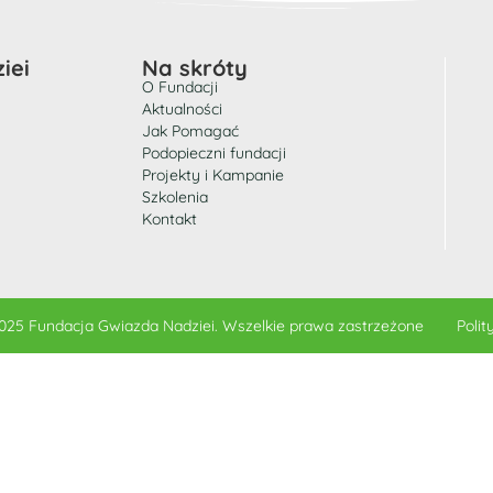
iei
Na skróty
O Fundacji
Aktualności
Jak Pomagać
Podopieczni fundacji
Projekty i Kampanie
Szkolenia
Kontakt
025 Fundacja Gwiazda Nadziei. Wszelkie prawa zastrzeżone
Polit