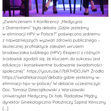
„Zwieńczeniem II Konferencji „Medycyna
z Diamentami” była debata „Gdzie jesteśmy
w eliminacji HPV w Polsce?” poświęcona jednemu
z najważniejszych wyzwań zdrowia publicznego –
skutecznej profilaktyce zakażeń wirusem
brodawczaka ludzkiego (HPV). Eksperci z różnych
środowisk zgodzili się, że kluczem do sukcesu jest
edukacja i konsekwentne budowanie świadomości
społecznej”. https://youtu.be/i7bR7HDOJWY Źródło:
https://swiatlekarza.pl/debata-gdzie-jestesmy-w-
eliminacji-hpv-w-polsce/ W debacie uczestniczyli:
Doc. Tomasz Dzieciątkowski z Warszawski
Uniwersytet Medyczny Dr hab. Radosław Mądry,
dyrektor Ginekologiczno-Położniczy Szpital Kliniczny
[…]