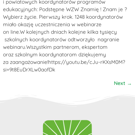
i powiatowych koordynatorów programów
edukacyjnych: Podstępne WZW Znamię ! Znam je ?
Wybierz życie. Pierwszy krok. 1248 koordynatorów
miało okazję uczestniczenia w webinarze
on line.W kolejnych dniach kolejne kilka tysięcy
szkolnych koordynatorów odtworzyło nagranie
webinaru.Wszystkim partnerom, ekspertom
oraz szkolnym koordynatorom dziękujemy
za zaangażowanie!https://youtu.be/cJu-rKXsM0M?
si=9t8EuDrXLw0aofDk
Next
→